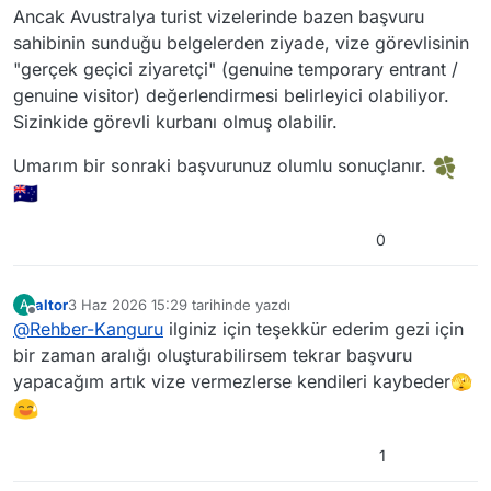
Ancak Avustralya turist vizelerinde bazen başvuru
sahibinin sunduğu belgelerden ziyade, vize görevlisinin
"gerçek geçici ziyaretçi" (genuine temporary entrant /
genuine visitor) değerlendirmesi belirleyici olabiliyor.
Sizinkide görevli kurbanı olmuş olabilir.
Umarım bir sonraki başvurunuz olumlu sonuçlanır.
0
altor
3 Haz 2026 15:29
tarihinde yazdı
A
Son düzenleyen:
Çevrimdışı
@
Rehber-Kanguru
ilginiz için teşekkür ederim gezi için
bir zaman aralığı oluşturabilirsem tekrar başvuru
yapacağım artık vize vermezlerse kendileri kaybeder🫣
1