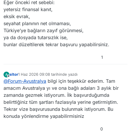
Eğer önceki ret sebebi:
yetersiz finansal kanıt,
eksik evrak,
seyahat planının net olmaması,
Türkiye’ye bağların zayıf görünmesi,
ya da dosyada tutarsızlık ise,
bunlar düzeltilerek tekrar başvuru yapabilirsiniz.
1
altor
1 Haz 2026 09:08
tarihinde yazdı
A
Son düzenleyen:
Çevrimdışı
@
Forum-Avustralya
bilgi için teşekkür ederim. Tam
amacım Avustralya yı ve ona bağlı adaları 3 aylık bir
zamanda gezmek istiyorum. İlk başvurduğumda
belirttiğiniz tüm şartları fazlasıyla yerine getirmiştim.
Tekrar vize başvurusunda bulunmak istiyorum. Bu
konuda yönlendirme yapabilirmisiniz
0