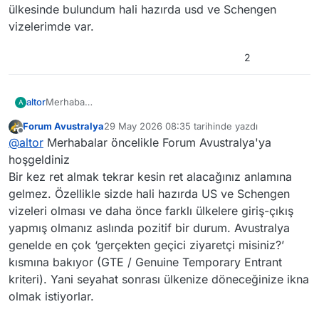
ülkesinde bulundum hali hazırda usd ve Schengen
vizelerimde var.
2
altor
Merhaba
A
2025 te turistik vize başvurusunda bulundum fakat
Forum Avustralya
29 May 2026 08:35
tarihinde yazdı
reddedildi. Bir daha başvurursam reddedilirmi yada çıkma
Son düzenleyen:
Çevrimdışı
@
altor
Merhabalar öncelikle Forum Avustralya'ya
şansı nedir nasıl çıkar. Aslında dünyanın bir çok ülkesinde
bulundum hali hazırda usd ve Schengen vizelerimde var.
hoşgeldiniz
Bir kez ret almak tekrar kesin ret alacağınız anlamına
gelmez. Özellikle sizde hali hazırda US ve Schengen
vizeleri olması ve daha önce farklı ülkelere giriş-çıkış
yapmış olmanız aslında pozitif bir durum. Avustralya
genelde en çok ‘gerçekten geçici ziyaretçi misiniz?’
kısmına bakıyor (GTE / Genuine Temporary Entrant
kriteri). Yani seyahat sonrası ülkenize döneceğinize ikna
olmak istiyorlar.