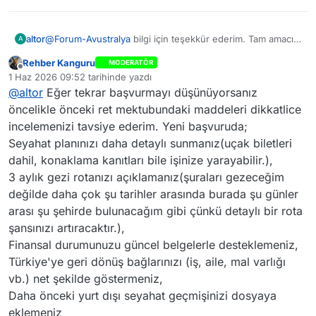
altor
@
Forum-Avustralya
bilgi için teşekkür ederim. Tam amacım
A
Avustralya yı ve ona bağlı adaları 3 aylık bir zamanda
Rehber Kanguru
MODERATÖR
gezmek istiyorum. İlk başvurduğumda belirttiğiniz tüm
Çevrimdışı
1 Haz 2026 09:52
tarihinde yazdı
şartları fazlasıyla yerine getirmiştim. Tekrar vize
Son düzenleyen: Forum Avustralya
6 Oca 2026 13:03
@
altor
Eğer tekrar başvurmayı düşünüyorsanız
başvurusunda bulunmak istiyorum. Bu konuda
yönlendirme yapabilirmisiniz
öncelikle önceki ret mektubundaki maddeleri dikkatlice
incelemenizi tavsiye ederim. Yeni başvuruda;
Seyahat planınızı daha detaylı sunmanız(uçak biletleri
dahil, konaklama kanıtları bile işinize yarayabilir.),
3 aylık gezi rotanızı açıklamanız(şuraları gezeceğim
değilde daha çok şu tarihler arasında burada şu günler
arası şu şehirde bulunacağım gibi çünkü detaylı bir rota
şansınızı artıracaktır.),
Finansal durumunuzu güncel belgelerle desteklemeniz,
Türkiye'ye geri dönüş bağlarınızı (iş, aile, mal varlığı
vb.) net şekilde göstermeniz,
Daha önceki yurt dışı seyahat geçmişinizi dosyaya
eklemeniz