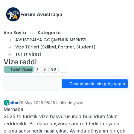
İçeriğe atla
Forum Avustralya
Ana Sayfa
Kategoriler
AVUSTRALYA GÖÇMENLİK MERKEZİ
Vize Türleri (Skilled, Partner, Student)
Turist Vizesi
Vize reddi
Turist Vizesi
7
3
90
Cevaplamak için giriş yapın
altor
29 May 2026 08:28
tarihinde yazdı
A
Son düzenleyen:
Çevrimdışı
Merhaba
2025 te turistik vize başvurusunda bulundum fakat
reddedildi. Bir daha başvurursam reddedilirmi yada
çıkma şansı nedir nasıl çıkar. Aslında dünyanın bir çok