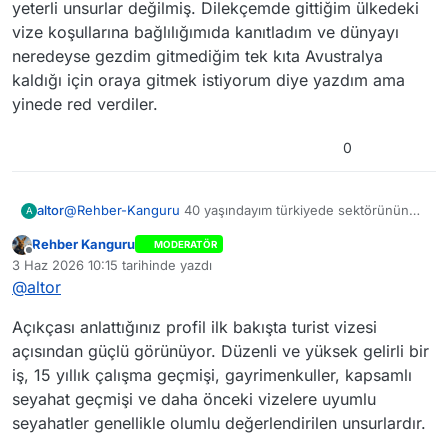
yeterli unsurlar değilmiş. Dilekçemde gittiğim ülkedeki
vize koşullarına bağlılığımıda kanıtladım ve dünyayı
neredeyse gezdim gitmediğim tek kıta Avustralya
kaldığı için oraya gitmek istiyorum diye yazdım ama
yinede red verdiler.
0
altor
@
Rehber-Kanguru
40 yaşındayım türkiyede sektörünün
A
en büyük firmasında 15 yıldır orta düzey yönetici olarak
Rehber Kanguru
MODERATÖR
çalışıyorum 5 k aud un üzerinde maaş alıyorum ailem le
Çevrimdışı
3 Haz 2026 10:15
tarihinde yazdı
yaşıyorum kendime ait gayrimenkul lerim var. Ama red
Son düzenleyen:
@
altor
nedeni olarak bekar olmam maaşımın Avustralya
standartlarına göre düşük olması ülkeye beni bağlayan
yeterli unsurlar değilmiş. Dilekçemde gittiğim ülkedeki vize
Açıkçası anlattığınız profil ilk bakışta turist vizesi
koşullarına bağlılığımıda kanıtladım ve dünyayı neredeyse
açısından güçlü görünüyor. Düzenli ve yüksek gelirli bir
gezdim gitmediğim tek kıta Avustralya kaldığı için oraya
iş, 15 yıllık çalışma geçmişi, gayrimenkuller, kapsamlı
gitmek istiyorum diye yazdım ama yinede red verdiler.
seyahat geçmişi ve daha önceki vizelere uyumlu
seyahatler genellikle olumlu değerlendirilen unsurlardır.