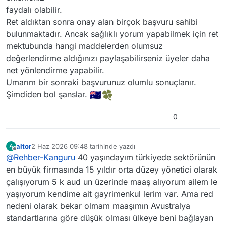
faydalı olabilir.
Ret aldıktan sonra onay alan birçok başvuru sahibi
bulunmaktadır. Ancak sağlıklı yorum yapabilmek için ret
mektubunda hangi maddelerden olumsuz
değerlendirme aldığınızı paylaşabilirseniz üyeler daha
net yönlendirme yapabilir.
Umarım bir sonraki başvurunuz olumlu sonuçlanır.
Şimdiden bol şanslar.
0
altor
2 Haz 2026 09:48
tarihinde yazdı
A
Son düzenleyen: altor
6 Şub 2026 12:48
Çevrimdışı
@
Rehber-Kanguru
40 yaşındayım türkiyede sektörünün
en büyük firmasında 15 yıldır orta düzey yönetici olarak
çalışıyorum 5 k aud un üzerinde maaş alıyorum ailem le
yaşıyorum kendime ait gayrimenkul lerim var. Ama red
nedeni olarak bekar olmam maaşımın Avustralya
standartlarına göre düşük olması ülkeye beni bağlayan