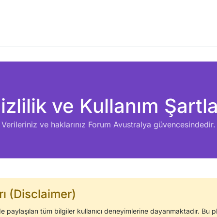
izlilik ve Kullanım Şartla
Verileriniz ve haklarınız Forum Avustralya güvencesindedir.
ı (Disclaimer)
e paylaşılan tüm bilgiler kullanıcı deneyimlerine dayanmaktadır. Bu p