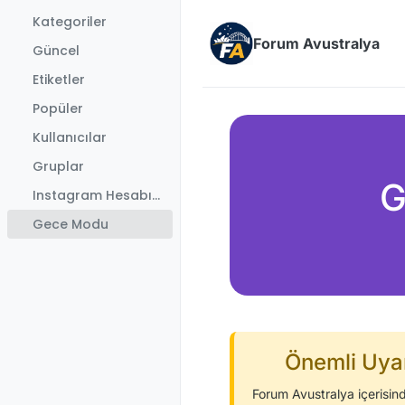
İçeriğe atla
Kategoriler
Forum Avustralya
Güncel
Etiketler
Popüler
Kullanıcılar
Gruplar
G
Instagram Hesabımız
Gece Modu
Önemli Uyar
Forum Avustralya içerisind