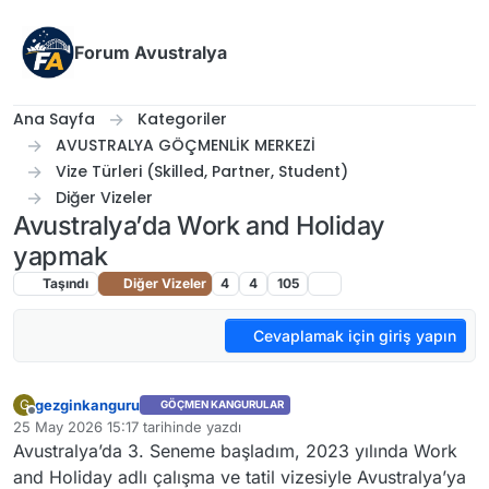
İçeriğe atla
Forum Avustralya
Ana Sayfa
Kategoriler
AVUSTRALYA GÖÇMENLİK MERKEZİ
Vize Türleri (Skilled, Partner, Student)
Diğer Vizeler
Avustralya’da Work and Holiday
yapmak
Taşındı
Diğer Vizeler
4
4
105
Cevaplamak için giriş yapın
gezginkanguru
G
GÖÇMEN KANGURULAR
Çevrimdışı
25 May 2026 15:17
tarihinde yazdı
Son düzenleyen:
Avustralya’da 3. Seneme başladım, 2023 yılında Work
and Holiday adlı çalışma ve tatil vizesiyle Avustralya’ya