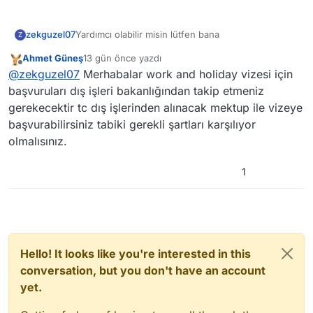
zekguzel07
Yardımcı olabilir misin lütfen bana
Z
Ahmet Güneş
13 gün önce
yazdı
Son düzenleyen:
Çevrimdışı
@
zekguzel07
Merhabalar work and holiday vizesi için
başvuruları dış işleri bakanlığından takip etmeniz
gerekecektir tc dış işlerinden alınacak mektup ile vizeye
başvurabilirsiniz tabiki gerekli şartları karşılıyor
olmalısınız.
1
Hello! It looks like you're interested in this
conversation, but you don't have an account
yet.