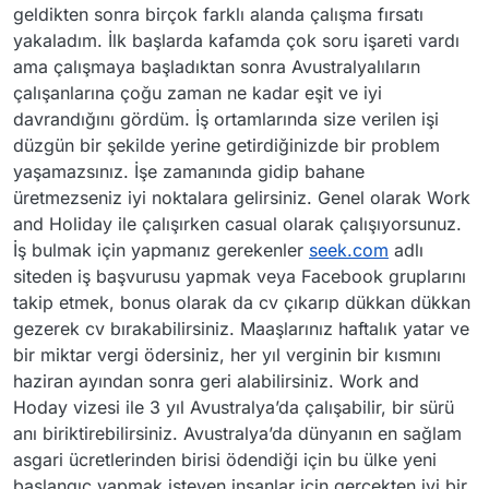
geldikten sonra birçok farklı alanda çalışma fırsatı
yakaladım. İlk başlarda kafamda çok soru işareti vardı
ama çalışmaya başladıktan sonra Avustralyalıların
çalışanlarına çoğu zaman ne kadar eşit ve iyi
davrandığını gördüm. İş ortamlarında size verilen işi
düzgün bir şekilde yerine getirdiğinizde bir problem
yaşamazsınız. İşe zamanında gidip bahane
üretmezseniz iyi noktalara gelirsiniz. Genel olarak Work
and Holiday ile çalışırken casual olarak çalışıyorsunuz.
İş bulmak için yapmanız gerekenler
seek.com
adlı
siteden iş başvurusu yapmak veya Facebook gruplarını
takip etmek, bonus olarak da cv çıkarıp dükkan dükkan
gezerek cv bırakabilirsiniz. Maaşlarınız haftalık yatar ve
bir miktar vergi ödersiniz, her yıl verginin bir kısmını
haziran ayından sonra geri alabilirsiniz. Work and
Hoday vizesi ile 3 yıl Avustralya’da çalışabilir, bir sürü
anı biriktirebilirsiniz. Avustralya’da dünyanın en sağlam
asgari ücretlerinden birisi ödendiği için bu ülke yeni
başlangıç yapmak isteyen insanlar için gerçekten iyi bir