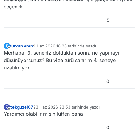
seçenek.
5
furkan eren
9 Haz 2026 18:28
tarihinde yazdı
F
Son düzenleyen:
Çevrimdışı
Merhaba. 3. seneniz dolduktan sonra ne yapmayı
düşünüyorsunuz? Bu vize türü sanırım 4. seneye
uzatılmıyor.
0
zekguzel07
23 Haz 2026 23:53
tarihinde yazdı
Z
Son düzenleyen:
Çevrimdışı
Yardımcı olabilir misin lütfen bana
0