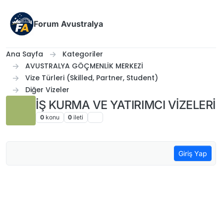
İçeriğe atla
Forum Avustralya
Ana Sayfa
Kategoriler
AVUSTRALYA GÖÇMENLİK MERKEZİ
Vize Türleri (Skilled, Partner, Student)
Diğer Vizeler
İŞ KURMA VE YATIRIMCI VİZELERİ
0
konu
0
i̇leti
Giriş Yap